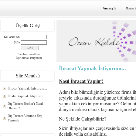
Anasayfa
Ozan K
Üyelik Girişi
Kullanıcı adı
Şifre
Parolamı unuttum
Üye olmak istiyorum
İhracat Yapmak İstiyorum...
Site Menüsü
Nasıl İhracat Yapılır?
İhracat Yapmak İstiyorum...
Adını bile bilmediğiniz yüzlerce firma ihr
İthalat Yapmak İstiyorum...
şeyiyle arkasında durduğunuz ürünleriniz
yapmaktan çekiniyor musunuz? Gelin birlik
Dış Ticaret Broker'ı Nasıl
dünya markası olarak taşımanız için el el
Olurum?
Dış Ticaret Alanında Staj
Ne Şekilde Çalışabiliriz?
Yapmak
Sizin ihtiyaçlarınız çerçevesinde size e
değişik yolla çalışabiliriz.