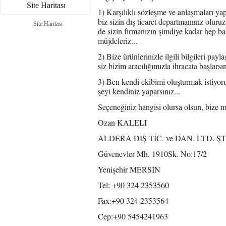
Site Haritası
1) Karşılıklı sözleşme ve anlaşmaları yapm
biz sizin dış ticaret departmanınız oluru
Site Haritası
de sizin firmanızın şimdiye kadar hep ba
müjdeleriz...
2) Bize ürünlerinizle ilgili bilgileri pa
siz bizim aracılığımızla ihracata başlarsın
3) Ben kendi ekibimi oluşturmak istiyoru
şeyi kendiniz yaparsınız...
Seçeneğiniz hangisi olursa olsun, bize m
Ozan KALELI
ALDERA DIŞ TİC. ve DAN. LTD. ŞT
Güvenevler Mh. 1910Sk. No:17/2
Yenişehir MERSİN
Tel: +90 324 2353560
Fax:+90 324 2353564
Cep:+90 5454241963