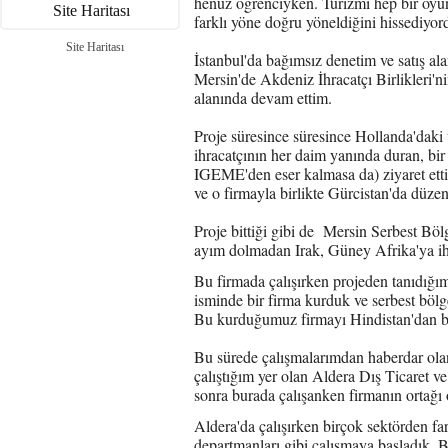
henüz öğrenciyken. Turizmi hep bir oy
Site Haritası
farklı yöne doğru yöneldiğini hissediyo
Site Haritası
İstanbul'da bağımsız denetim ve satış ala
Mersin'de Akdeniz İhracatçı Birlikleri'nin
alanında devam ettim.
Proje süresince süresince Hollanda'daki 
ihracatçının her daim yanında duran, bi
IGEME'den eser kalmasa da) ziyaret etti
ve o firmayla birlikte Gürcistan'da düze
Proje bittiği gibi de Mersin Serbest Bölg
ayım dolmadan Irak, Güney Afrika'ya ih
Bu firmada çalışırken projeden tanıdığ
isminde bir firma kurduk ve serbest bölg
Bu kurduğumuz firmayı Hindistan'dan bir 
Bu sürede çalışmalarımdan haberdar olan
çalıştığım yer olan Aldera Dış Ticaret ve
sonra burada çalışanken firmanın ortağı
Aldera'da çalışırken birçok sektörden far
departmanları gibi çalışmaya başladık. B