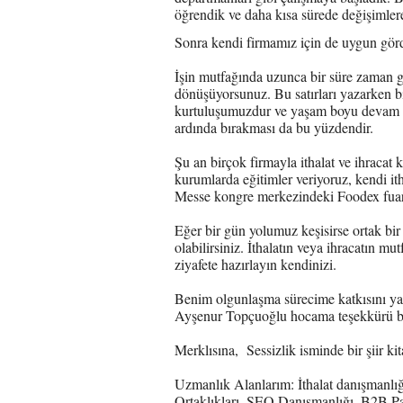
öğrendik ve daha kısa sürede değişimler
Sonra kendi firmamız için de uygun görd
İşin mutfağında uzunca bir süre zaman ge
dönüşüyorsunuz. Bu satırları yazarken b
kurtuluşumuzdur ve yaşam boyu devam et
ardında bırakması da bu yüzdendir.
Şu an birçok firmayla ithalat ve ihracat
kurumlarda eğitimler veriyoruz, kendi i
Messe kongre merkezindeki Foodex fuarına
Eğer bir gün yolumuz keşisirse ortak bir
olabilirsiniz. İthalatın veya ihracatın m
ziyafete hazırlayın kendinizi.
Benim olgunlaşma sürecime katkısını ya
Ayşenur Topçuoğlu hocama teşekkürü bo
Merklısına, Sessizlik isminde bir şiir ki
Uzmanlık Alanlarım: İthalat danışmanlığ
Ortaklıkları, SEO Danışmanlığı, B2B P