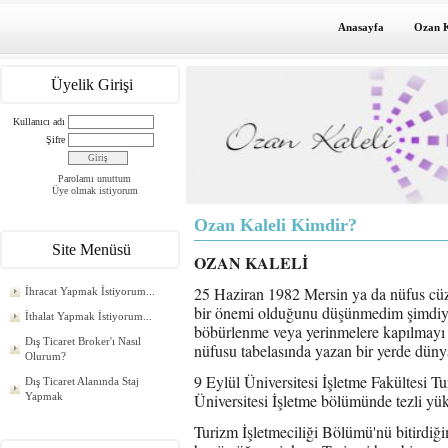
Anasayfa
Ozan K
Üyelik Girişi
Kullanıcı adı
Şifre
Parolamı unuttum
Üye olmak istiyorum
Ozan Kaleli Kimdir?
Site Menüsü
OZAN KALELİ
25 Haziran 1982 Mersin ya da nüfus c
İhracat Yapmak İstiyorum...
bir önemi olduğunu düşünmedim şimdiye
İthalat Yapmak İstiyorum...
böbürlenme veya yerinmelere kapılmayı
Dış Ticaret Broker'ı Nasıl
nüfusu tabelasında yazan bir yerde düny
Olurum?
9 Eylül Üniversitesi İşletme Fakültesi T
Dış Ticaret Alanında Staj
Yapmak
Üniversitesi İşletme bölümünde tezli yü
Turizm İşletmeciliği Bölümü'nü bitirdiğ